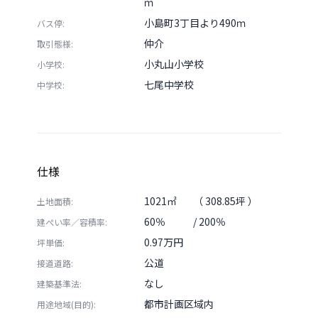
ｍ
小島町3丁目より490ｍ
バス停:
仲介
取引態様:
小丸山小学校
小学校:
七尾中学校
中学校:
仕様
1021㎡
（ 308.85坪 ）
土地面積:
60％
/ 200％
建ぺい率／容積率:
0.97万円
坪単価:
公道
接道道路:
なし
建築基準法:
都市計画区域内
用途地域(目的):