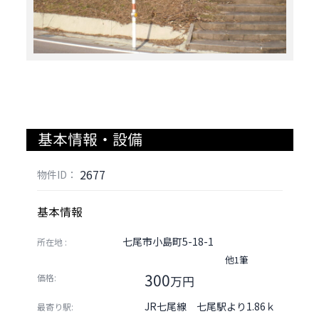
基本情報・設備
2677
物件ID：
基本情報
七尾市小島町5-18-1
所在地 :
他1筆
300
価格:
万円
JR七尾線 七尾駅より1.86ｋ
最寄り駅: