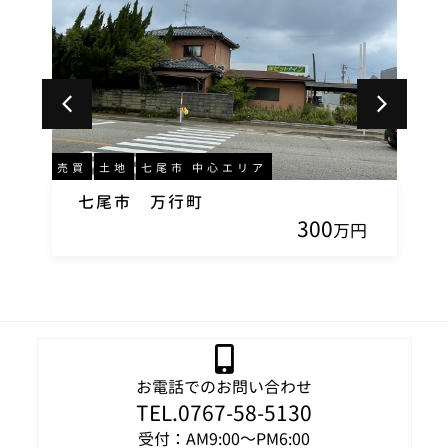
売買
土地
七尾市 中心エリア
売
七尾市 万行町
300
円
万円
お電話でのお問い合わせ
TEL.0767-58-5130
受付：AM9:00～PM6:00